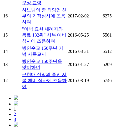
구성 교령
하느님의 종 최양업 신
16
부의 기적심사에 즈음
2017-02-02
6275
하여
"이벽 요한 세례자와
15
동료 132위" 시복 예비
2016-05-25
5561
심사에 즈음하여
병인순교 150주년 기
14
2016-03-31
5512
념 사목교서
병인순교 150주년을
13
2016-01-27
5209
맞이하며
근현대 신앙의 증인 시
12
복 예비 심사에 즈음하
2015-08-19
5746
여
1
2
3