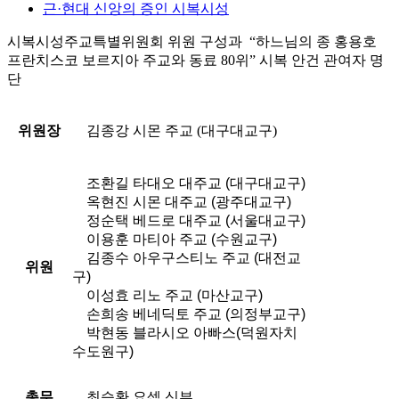
근·현대 신앙의 증인 시복시성
시복시성주교특별위원회 위원 구성과 “하느님의 종 홍용호
프란치스코 보르지아 주교와 동료 80위” 시복 안건 관여자 명
단
위원장
김종강 시몬 주교 (대구대교구)
조환길 타대오 대주교 (대구대교구)
옥현진 시몬 대주교 (광주대교구)
정순택 베드로 대주교 (서울대교구)
이용훈 마티아 주교 (수원교구)
김종수 아우구스티노 주교 (대전교
위원
구)
이성효 리노 주교 (마산교구)
손희송 베네딕토 주교 (의정부교구)
박현동 블라시오 아빠스(덕원자치
수도원구)
총무
최승환 요셉 신부