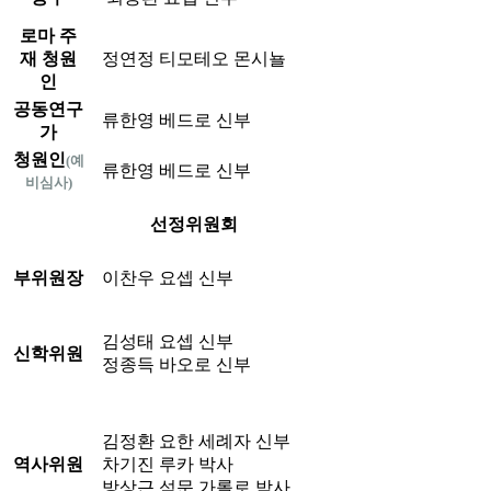
로마 주
재 청원
정연정 티모테오 몬시뇰
인
공동연구
류한영 베드로 신부
가
청원인
(예
류한영 베드로 신부
비심사)
선정위원회
부위원장
이찬우 요셉 신부
김성태 요셉 신부
신학위원
정종득 바오로 신부
김정환 요한 세례자 신부
역사위원
차기진 루카 박사
방상근 석문 가롤로 박사